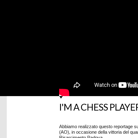
I'M A CHESS PLAYE
Abbiamo realizzato questo reportage sul 
(AO), in occasione della vittoria del qu
Risarcimento Padova.