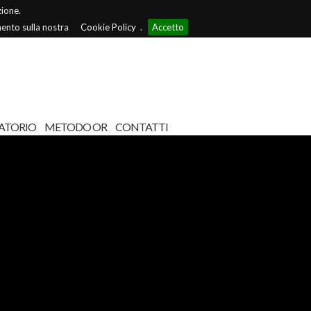
zione.
mento sulla nostra
Cookie Policy
.
Accetto
ATORIO
METODO OR
CONTATTI