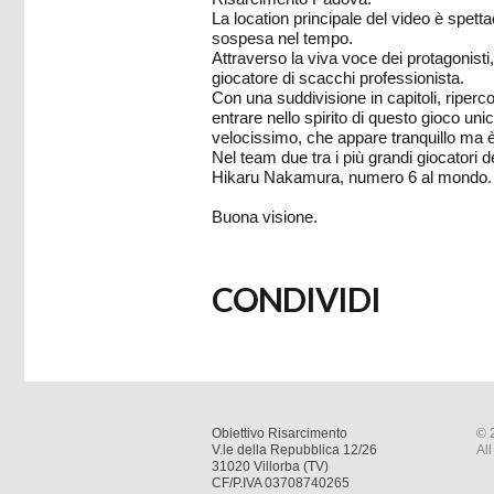
La location principale del video è spetta
sospesa nel tempo.
Attraverso la viva voce dei protagonis
giocatore di scacchi professionista.
Con una suddivisione in capitoli, riperc
entrare nello spirito di questo gioco u
velocissimo, che appare tranquillo ma 
Nel team due tra i più grandi giocatori 
Hikaru Nakamura, numero 6 al mondo.
Buona visione.
CONDIVIDI
Obiettivo Risarcimento
© 
V.le della Repubblica 12/26
All
31020 Villorba (TV)
CF/P.IVA 03708740265