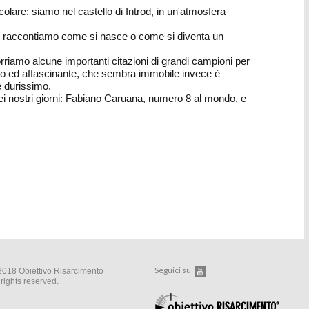
colare: siamo nel castello di Introd, in un'atmosfera
ti, raccontiamo come si nasce o come si diventa un
orriamo alcune importanti citazioni di grandi campioni per
nico ed affascinante, che sembra immobile invece è
è durissimo.
dei nostri giorni: Fabiano Caruana, numero 8 al mondo, e
Seguici su
2018 Obiettivo Risarcimento
 rights reserved.