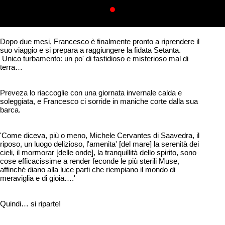
Dopo due mesi, Francesco è finalmente pronto a riprendere il 
suo viaggio e si prepara a raggiungere la fidata Setanta. 
 Unico turbamento: un po' di fastidioso e misterioso mal di 
terra…
Preveza lo riaccoglie con una giornata invernale calda e 
soleggiata, e Francesco ci sorride in maniche corte dalla sua 
barca. 
'Come diceva, più o meno, Michele Cervantes di Saavedra, il 
riposo, un luogo delizioso, l'amenita' [del mare] la serenità dei 
cieli, il mormorar [delle onde], la tranquillità dello spirito, sono 
cose efficacissime a render feconde le più sterili Muse, 
affinché diano alla luce parti che riempiano il mondo di 
meraviglia e di gioia….'
Quindi… si riparte! 