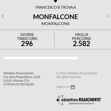
FRANCESCO SI TROVA A
MONFALCONE
MONFALCONE
GIORNI
MIGLIA
TRASCORSI
PERCORSE
296
2.582
Obiettivo Risarcimento
© 2018 Obiettivo Risarcimento
V.le della Repubblica 12/26
All rights reserved.
31020 Villorba (TV)
CF/P.IVA 03708740265
Seguici su