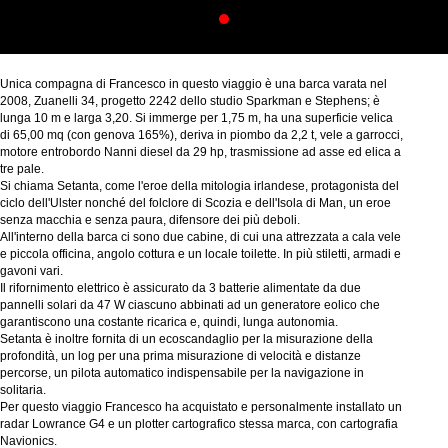
Unica compagna di Francesco in questo viaggio è una barca varata nel 
2008, Zuanelli 34, progetto 2242 dello studio Sparkman e Stephens; è 
lunga 10 m e larga 3,20. Si immerge per 1,75 m, ha una superficie velica 
di 65,00 mq (con genova 165%), deriva in piombo da 2,2 t, vele a garrocci, 
motore entrobordo Nanni diesel da 29 hp, trasmissione ad asse ed elica a 
tre pale.
Si chiama Setanta, come l'eroe della mitologia irlandese, protagonista del 
ciclo dell'Ulster nonché del folclore di Scozia e dell'Isola di Man, un eroe 
senza macchia e senza paura, difensore dei più deboli. 
All'interno della barca ci sono due cabine, di cui una attrezzata a cala vele 
e piccola officina, angolo cottura e un locale toilette. In più stiletti, armadi e 
gavoni vari.
Il rifornimento elettrico è assicurato da 3 batterie alimentate da due 
pannelli solari da 47 W ciascuno abbinati ad un generatore eolico che 
garantiscono una costante ricarica e, quindi, lunga autonomia. 
Setanta è inoltre fornita di un ecoscandaglio per la misurazione della 
profondità, un log per una prima misurazione di velocità e distanze 
percorse, un pilota automatico indispensabile per la navigazione in 
solitaria.
Per questo viaggio Francesco ha acquistato e personalmente installato un 
radar Lowrance G4 e un plotter cartografico stessa marca, con cartografia 
Navionics. 