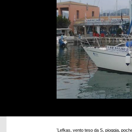
'Lefkas, vento teso da S, pioggia, poche 