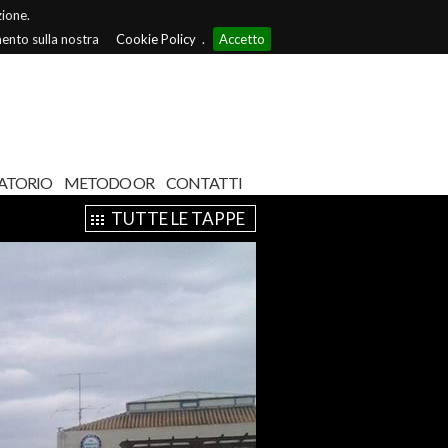
zione.
mento sulla nostra
Cookie Policy
.
Accetto
ATORIO
METODO OR
CONTATTI
TUTTE LE TAPPE