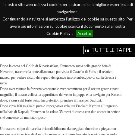
Il nostro sito web utilizza i cookie per assicurarti una migliore esperienza di
Menu
navigazione.
Continuando a navigare si autorizza l'utilizzo dei cookie su questo sito. Per
avere più informazioni sui cookie scarica il documento sulla nostra
Cookie Policy
.
Accetto
TUTTE LE TAPPE
Dopo la corsa nel Golfo di Kiparissiakos, Francesco sosta nella grande baia di
Navarino, trascorre la notte all'ancora e poi visita il Castello di Pil
os e il relativo
museo, per vedere alcuni dei reperti del grande tesoro subacqueo di cui la Grecia è
ricca.
Dopo aver visitato la fortezza veneziana e aver camminato per 8 ore tra grotte e posti
magnifici, il nostro velista ha approfittato del vento in poppa
e ha navigato
per Koroni
dove, a causa del forte vento ha preferito riprendere il mare per Sud Est.
Dopo circa 100 miglia di pura e impegnativa vela, tra l’isola di Kythira e l’ingresso
nella baia di Kapsali,
Francesco ha
calato 35 metri di catena con due ancore in serie e
si è concesso un meritato riposo.
Un inatteso colpo di mare ha irrimediabilmente danneggiato due cime e piegato un
passascotte in acciaio da 4 mm. Francesco ha dunque lasciato la posizione facendo